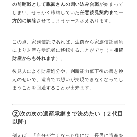
の前哨戦として親御さんの囲い込み合戦
が始まって
しまい、せっかく締結していた
任意後見契約まで一
方的に解除
させてしまうケースさえあります。
この点、家族信託であれば、生前から家族信託契約
により財産を受託者に移転することができ（＝
相続
財産からも外れます
）、
後見人による財産処分や、判断能力低下後の書き換
えのせいで、遺言での想いが実現できなくなってし
まうことを回避することが出来ます。
②次の次の遺産承継まで決めたい（２代目
以降）
例えば、「自分が亡くなった後には、長男に遺産を