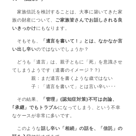
家族信託を検討することは、大事に築いてきた家
族の財産について、
ご家族皆さんでお話しされる良
いきっかけ
にもなります。
そもそも、
「遺言を書いて！」とは、なかなか言
い出し辛い
のではないでしょうか？
どうも「遺言」は、親子ともに「死」を意識させ
てしまうようです（遺書のイメージ？？)
親：まだ遺言を書くような歳ではない
子：「遺言を書いて」とは言い辛い･･･
その結果、
「管理」(認知症対策)不可は勿論、
｢承継」でもトラブル
になってしまう、という不幸
なケースが非常に多いです。
このような
話し辛い「相続」の話を、「信託」の