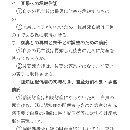
イ
直系への承継信託
①自身の死亡後は長男に財産を承継するもの
の、
②長男には子がいないため、長男死亡後は二男
の子である孫に取得させる。
ウ
後妻との再婚と実子との調整のための信託
①自身の死亡後は再婚した後妻のために財産を
使ってもらうが、
②後妻死亡後は、後妻の家系ではなく、前妻と
の実子に取得させる。
エ
認知症配偶者の関与なき、遺産分割不要・承継
信託
①信託財産は相続財産にならないため、自身の
死亡後も、既に認知症の配偶者を含めた遺産分割協
議不要で自身の相続に伴う配偶者等に対する財産承
継を実現しつつ
②同配偶者死亡後の財産承継においても、委託