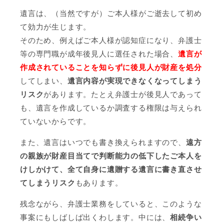
遺言は、（当然ですが）ご本人様がご逝去して初め
て効力が生じます。
そのため、例えばご本人様が認知症になり、弁護士
等の専門職が成年後見人に選任された場合、
遺言が
作成されていることを知らずに後見人が財産を処分
してしまい、
遺言内容が実現できなくなってしまう
リスク
があります。たとえ弁護士が後見人であって
も、遺言を作成しているか調査する権限は与えられ
ていないからです。
また、遺言はいつでも書き換えられますので、
遠方
の親族が財産目当てで判断能力の低下したご本人を
けしかけて、全て自身に遺贈する遺言に書き直させ
てしまうリスク
もあります。
残念ながら、弁護士業務をしていると、このような
事案にもしばしば出くわします。中には、
相続争い